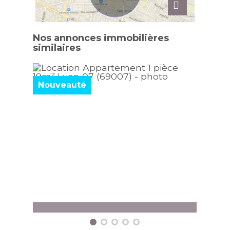
Nos annonces immobilières
similaires
Nouveauté
Nouv
Appartement Lyon 07
Appa
1 pièce - 19,27 m²