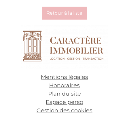
d'Or
2 pièc
Retour à la liste
666
€
940
Voir
par mois, charges comprises
par mo
Mentions légales
Honoraires
Plan du site
Espace perso
Gestion des cookies