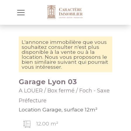
L'annonce immobilière que vous
souhaitez consulter n'est plus
disponible à la vente ou à la
location. Nous vous proposons le
bien similaire suivant qui pourrait
vous intéresser.
Garage Lyon 03
A LOUER / Box fermé / Foch - Saxe
Préfecture
Location Garage, surface 12m²
12.00 m²