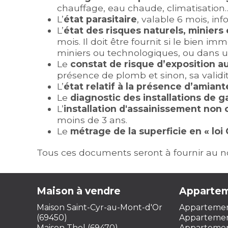
chauffage, eau chaude, climatisation…
L’
état parasitaire
, valable 6 mois, in
L’
état des risques naturels, miniers
mois. Il doit être fournit si le bien 
miniers ou technologiques, ou dans u
Le
constat de risque d’exposition a
présence de plomb et sinon, sa validité
L’
état relatif à la présence d’amiant
Le
diagnostic des installations de ga
L’
installation d'assainissement non c
moins de 3 ans.
Le
métrage de la superficie en « loi 
Tous ces documents seront à fournir au no
Maison à vendre
Appartem
Maison Saint-Cyr-au-Mont-d'Or
Appartemen
(69450)
Appartemen
Maison Thel (69470)
Appartemen