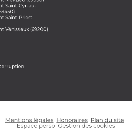
t Saint-Cyr-au-
69450)
 Saint-Priest
 Vénissieux (69200)
nterruption
Mentions légales
Honoraires
Plan du site
Espace perso
Gestion des cookies