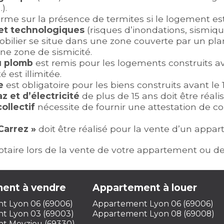
).
forme sur la présence de termites si le logement es
 et technologiques
(risques d’inondations, sismique
immobilier se situe dans une zone couverte par un pl
ne zone de sismicité.
u plomb
est remis pour les logements construits ava
 est illimitée.
e
est obligatoire pour les biens construits avant le 1er
z et d’électricité
de plus de 15 ans doit être réalis
ollectif
nécessite de fournir une attestation de 
Carrez »
doit être réalisé pour la vente d’un appa
taire lors de la vente de votre appartement ou de
ent à vendre
Appartement à louer
t Lyon 06 (69006)
Appartement Lyon 06 (69006)
t Lyon 03 (69003)
Appartement Lyon 08 (69008)
t Meyzieu (69330)